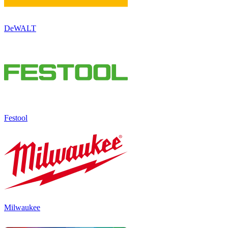
DeWALT
Festool
Milwaukee