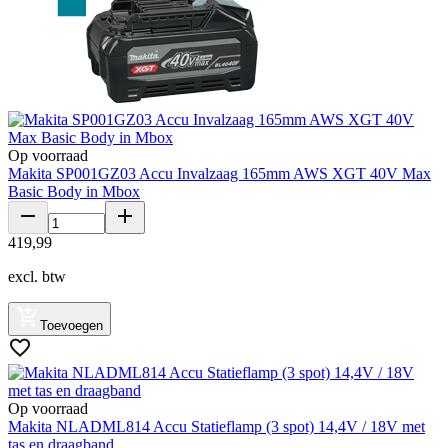
Op voorraad
Makita SP001GZ03 Accu Invalzaag 165mm AWS XGT 40V Max
Basic Body in Mbox
419
,
99
excl. btw
Toevoegen
Op voorraad
Makita NLADML814 Accu Statieflamp (3 spot) 14,4V / 18V met
tas en draagband