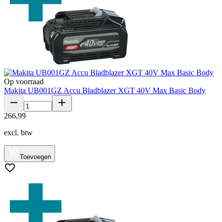
Op voorraad
Makita UB001GZ Accu Bladblazer XGT 40V Max Basic Body
266
,
99
excl. btw
Toevoegen