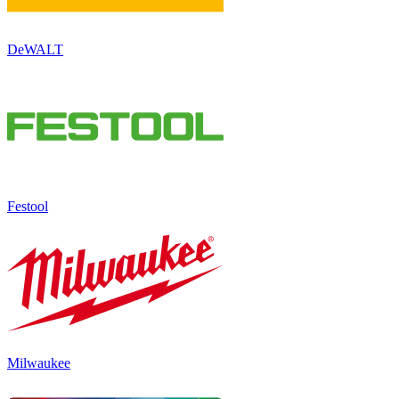
DeWALT
Festool
Milwaukee