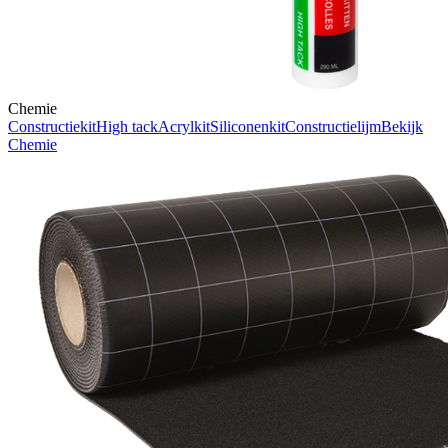
Chemie
Constructiekit
High tack
Acrylkit
Siliconenkit
Constructielijm
Bekijk
Chemie