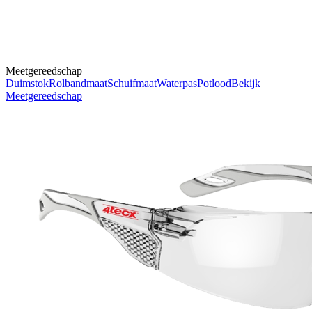
Meetgereedschap
Duimstok
Rolbandmaat
Schuifmaat
Waterpas
Potlood
Bekijk
Meetgereedschap