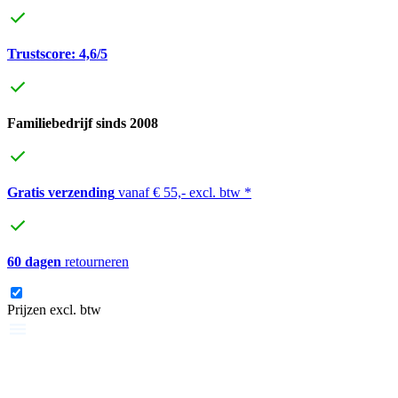
Trustscore: 4,6/5
Familiebedrijf sinds 2008
Gratis verzending
vanaf € 55,- excl. btw *
60 dagen
retourneren
Prijzen excl. btw