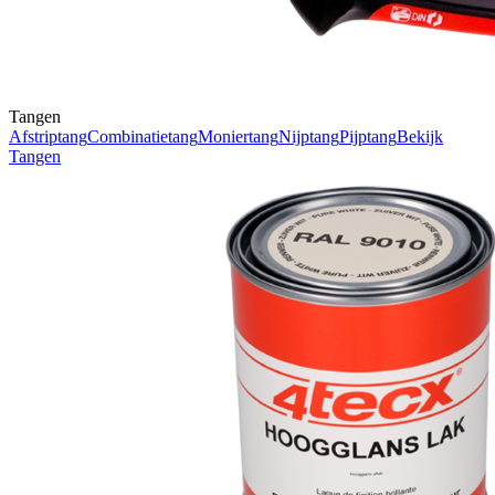
Tangen
Afstriptang
Combinatietang
Moniertang
Nijptang
Pijptang
Bekijk
Tangen