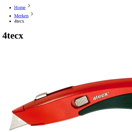
Home
Merken
4tecx
4tecx