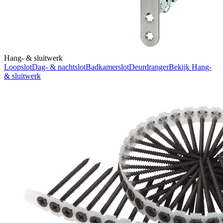
Hang- & sluitwerk
Loopslot
Dag- & nachtslot
Badkamerslot
Deurdranger
Bekijk
Hang-
& sluitwerk