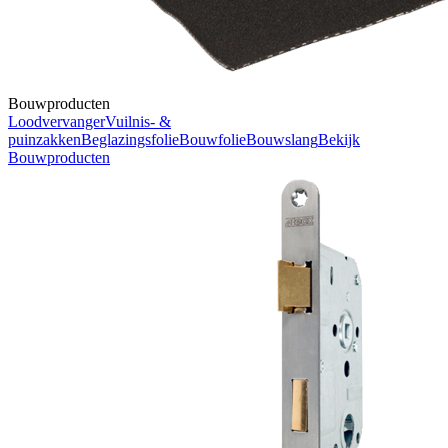
Bouwproducten
Loodvervanger
Vuilnis- &
puinzakken
Beglazingsfolie
Bouwfolie
Bouwslang
Bekijk
Bouwproducten