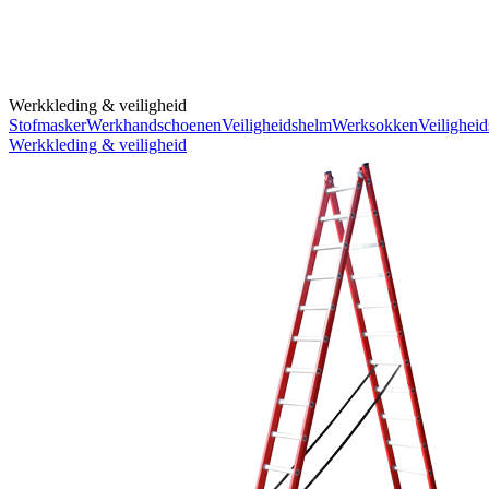
Werkkleding & veiligheid
Stofmasker
Werkhandschoenen
Veiligheidshelm
Werksokken
Veiligheid
Werkkleding & veiligheid