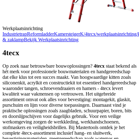
Werkplaatsinrichting
Industrietrap
Reformladder
Kamersteiger
K/4tecx/werkplaatsinrichting/
& zaklamp
Bekijk
Werkplaatsinrichting
4tecx
Op zoek naar betrouwbare bouwoplossingen?
4tecx
staat bekend als
hét merk voor professionele bouwmaterialen en handgereedschap
dat elke klus tot een succes maakt. Van hoogwaardige kitten zoals
siliconenkit, acrylkit en constructiekit tot essentieel handgereedschap
waaronder tangen, schroevendraaiers en hamers - 4tecx levert
kwaliteit waar vakmensen op vertrouwen. Het uitgebreide
assortiment omvat ook alles voor bevestiging: montagekit, glaskit,
purschuim en lijm voor diverse toepassingen. Daarnaast vind je
praktische oplossingen zoals zaagbladen, schuurpapier, boren, bits
en doorslijpschijven voor dagelijks gebruik. Voor een veilige
werkomgeving zorgen de werkkleding, werkhandschoenen,
stofmaskers en veiligheidsbrillen. Bij Mastertools ontdek je het
complete 4tecx-assortiment inclusief hang- en sluitwerk,
bevestigingsmaterialen, meetgereedschap zoals waterpas en