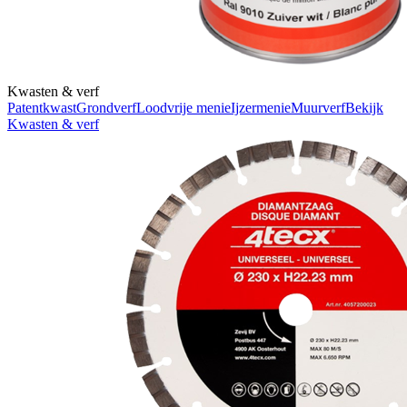
Kwasten & verf
Patentkwast
Grondverf
Loodvrije menie
Ijzermenie
Muurverf
Bekijk
Kwasten & verf