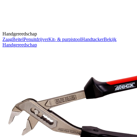
Handgereedschap
Zaag
Beitel
Penuitdrijver
Kit- & purpistool
Handtacker
Bekijk
Handgereedschap