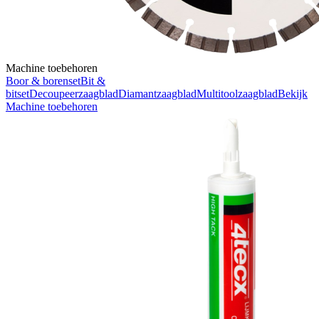
Machine toebehoren
Boor & borenset
Bit &
bitset
Decoupeerzaagblad
Diamantzaagblad
Multitoolzaagblad
Bekijk
Machine toebehoren