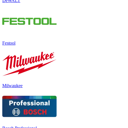
DeWALT
Festool
Milwaukee