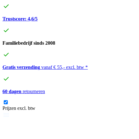
Trustscore: 4,6/5
Familiebedrijf sinds 2008
Gratis verzending
vanaf € 55,- excl. btw *
60 dagen
retourneren
Prijzen excl. btw