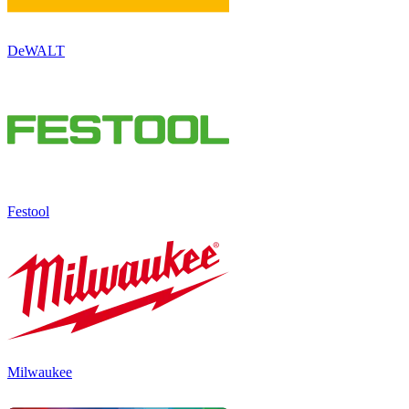
DeWALT
Festool
Milwaukee