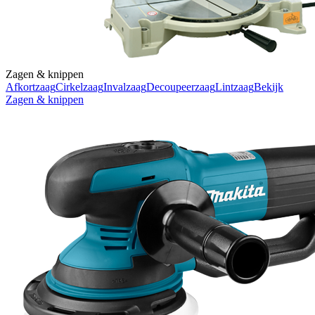
Zagen & knippen
Afkortzaag
Cirkelzaag
Invalzaag
Decoupeerzaag
Lintzaag
Bekijk
Zagen & knippen