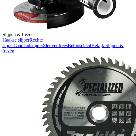
Slijpen & frezen
Haakse slijper
Rechte
slijper
Diamantsnijder
Sleuvenfrees
Betonschaaf
Bekijk
Slijpen &
frezen