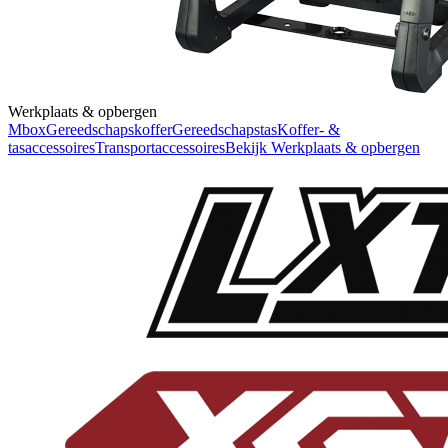
Werkplaats & opbergen
Mbox
Gereedschapskoffer
Gereedschapstas
Koffer- &
tasaccessoires
Transportaccessoires
Bekijk
Werkplaats & opbergen