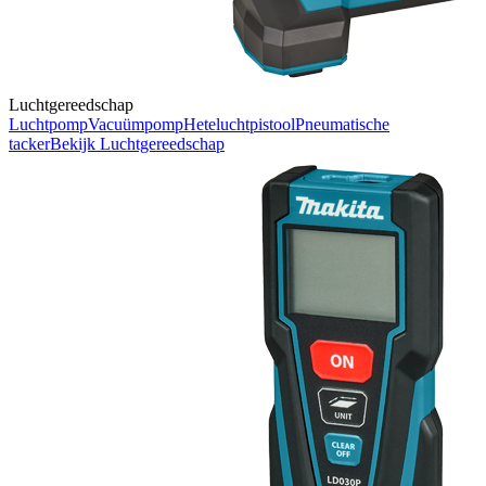
Luchtgereedschap
Luchtpomp
Vacuümpomp
Heteluchtpistool
Pneumatische
tacker
Bekijk
Luchtgereedschap