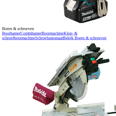
Boren & schroeven
Boorhamer
Combihamer
Boormachine
Klop- &
schroefboormachine
Schroefautomaat
Bekijk
Boren & schroeven