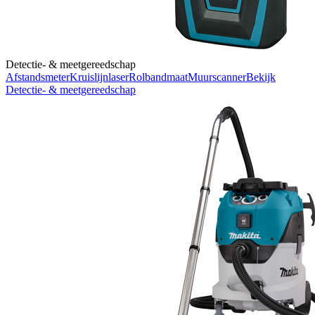
Detectie- & meetgereedschap
Afstandsmeter
Kruislijnlaser
Rolbandmaat
Muurscanner
Bekijk
Detectie- & meetgereedschap