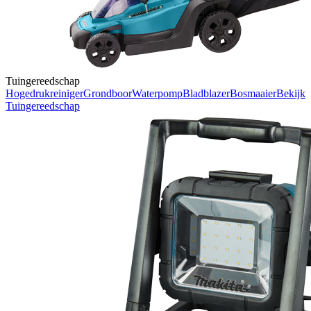
Tuingereedschap
Hogedrukreiniger
Grondboor
Waterpomp
Bladblazer
Bosmaaier
Bekijk
Tuingereedschap