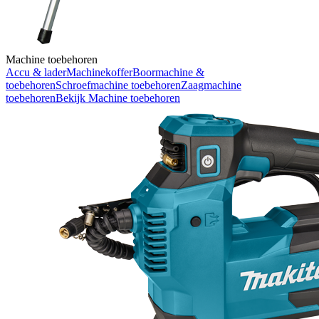
Machine toebehoren
Accu & lader
Machinekoffer
Boormachine &
toebehoren
Schroefmachine toebehoren
Zaagmachine
toebehoren
Bekijk
Machine toebehoren