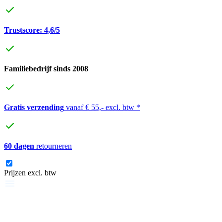
Trustscore: 4,6/5
Familiebedrijf sinds 2008
Gratis verzending
vanaf € 55,- excl. btw *
60 dagen
retourneren
Prijzen excl. btw