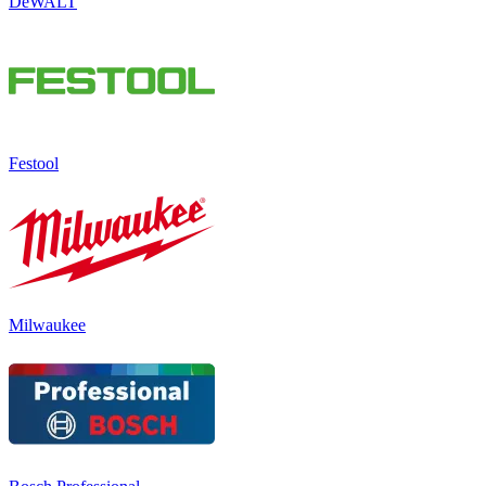
DeWALT
Festool
Milwaukee