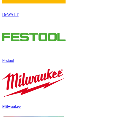
DeWALT
Festool
Milwaukee