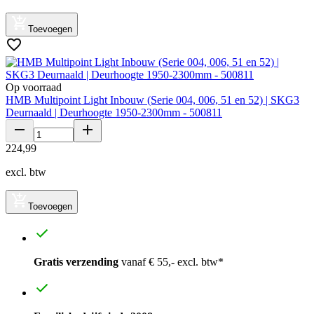
Toevoegen
Op voorraad
HMB Multipoint Light Inbouw (Serie 004, 006, 51 en 52) | SKG3
Deurnaald | Deurhoogte 1950-2300mm - 500811
224
,
99
excl. btw
Toevoegen
Gratis verzending
vanaf € 55,- excl. btw*