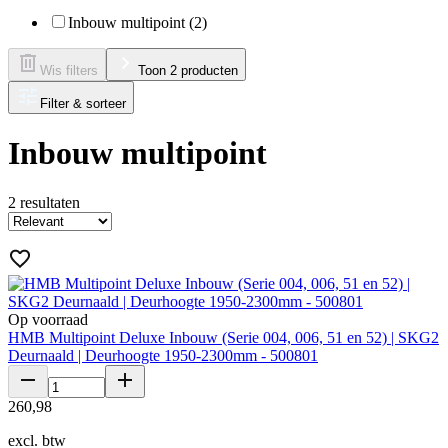
Inbouw multipoint (2)
Wis filters
Toon 2 producten
Filter & sorteer
Inbouw multipoint
2
resultaten
Op voorraad
HMB Multipoint Deluxe Inbouw (Serie 004, 006, 51 en 52) | SKG2
Deurnaald | Deurhoogte 1950-2300mm - 500801
260
,
98
excl. btw