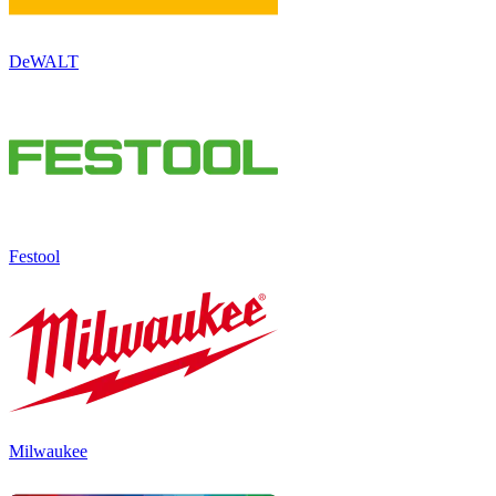
DeWALT
Festool
Milwaukee