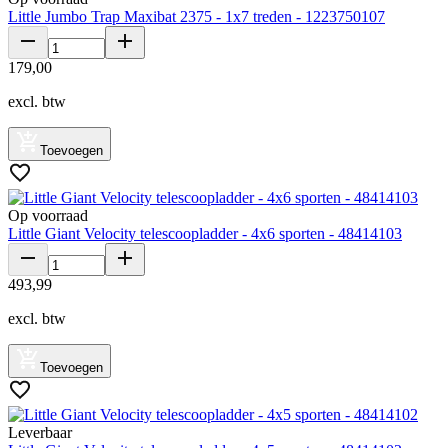
Little Jumbo Trap Maxibat 2375 - 1x7 treden - 1223750107
179
,
00
excl. btw
Toevoegen
Op voorraad
Little Giant Velocity telescoopladder - 4x6 sporten - 48414103
493
,
99
excl. btw
Toevoegen
Leverbaar