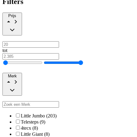
Filters
Prijs
tot
Merk
Little Jumbo (203)
Telesteps (9)
4tecx (8)
Little Giant (8)