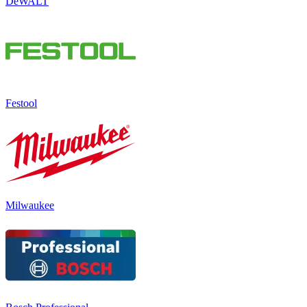
DeWALT
Festool
Milwaukee