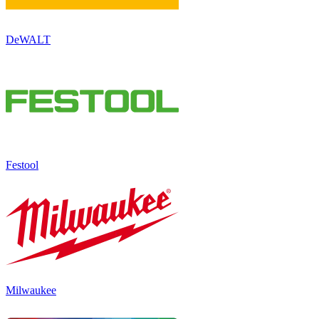
DeWALT
Festool
Milwaukee