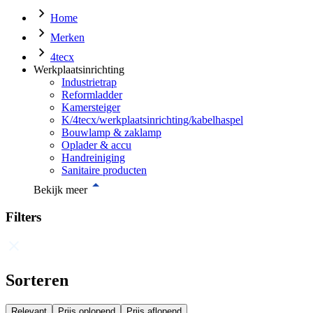
Home
Merken
4tecx
Werkplaatsinrichting
Industrietrap
Reformladder
Kamersteiger
K/4tecx/werkplaatsinrichting/kabelhaspel
Bouwlamp & zaklamp
Oplader & accu
Handreiniging
Sanitaire producten
Bekijk meer
Filters
Sorteren
Relevant
Prijs oplopend
Prijs aflopend