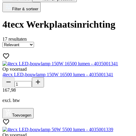
Filter & sorteer
4tecx Werkplaatsinrichting
17
resultaten
Op voorraad
4tecx LED-bouwlamp 150W 16500 lumen - 4035001341
167
,
98
excl. btw
Toevoegen
Op voorraad