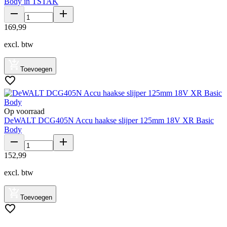
Body in TSTAK
169
,
99
excl. btw
Toevoegen
Op voorraad
DeWALT DCG405N Accu haakse slijper 125mm 18V XR Basic
Body
152
,
99
excl. btw
Toevoegen