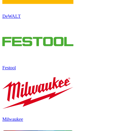
DeWALT
Festool
Milwaukee