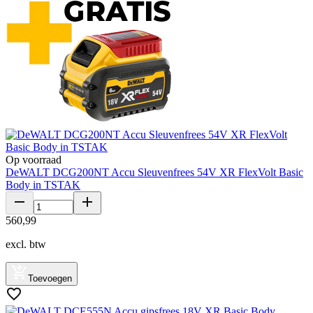
Op voorraad
DeWALT DCG200NT Accu Sleuvenfrees 54V XR FlexVolt Basic
Body in TSTAK
560
,
99
excl. btw
Toevoegen