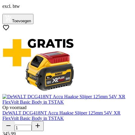
excl. btw
Toevoegen
Op voorraad
DeWALT DCG418NT Accu Haakse Slijper 125mm 54V XR
FlexVolt Basic Body in TSTAK
345
,
99