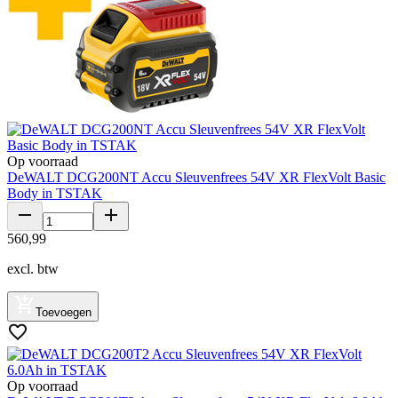
Op voorraad
DeWALT DCG200NT Accu Sleuvenfrees 54V XR FlexVolt Basic
Body in TSTAK
560
,
99
excl. btw
Toevoegen
Op voorraad