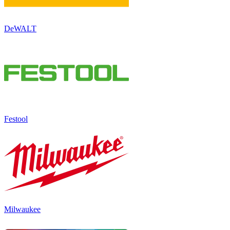
DeWALT
Festool
Milwaukee