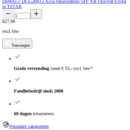
DeWALT DCG200T2 Accu Sleuvenfrees 54V XR FlexVolt 6.0Ah
in TSTAK
827
,
99
excl. btw
Toevoegen
Gratis verzending
vanaf € 55,- excl. btw*
Familiebedrijf sinds 2008
60 dagen
retourneren
Populaire categorieën