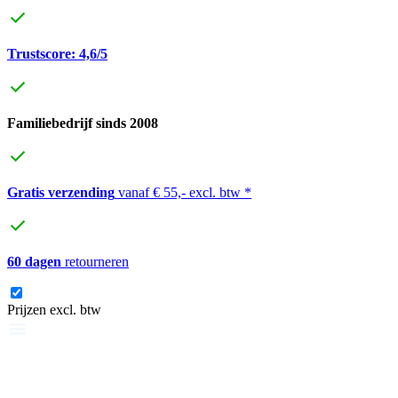
Trustscore: 4,6/5
Familiebedrijf sinds 2008
Gratis verzending
vanaf € 55,- excl. btw *
60 dagen
retourneren
Prijzen excl. btw