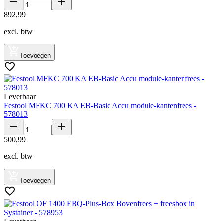
892
,
99
excl. btw
Toevoegen
Leverbaar
Festool MFKC 700 KA EB-Basic Accu module-kantenfrees -
578013
500
,
99
excl. btw
Toevoegen