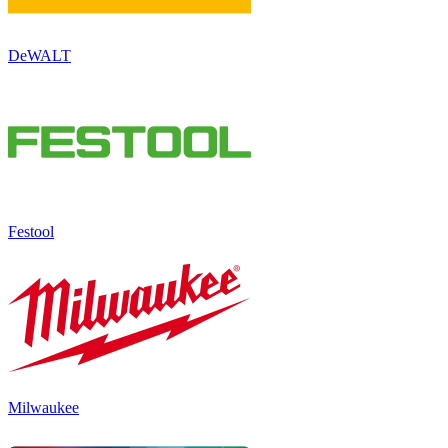
DeWALT
Festool
Milwaukee