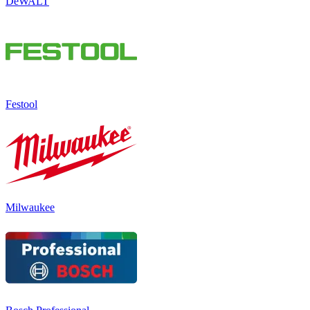
DeWALT
Festool
Milwaukee