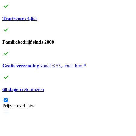
Trustscore: 4,6/5
Familiebedrijf sinds 2008
Gratis verzending
vanaf € 55,- excl. btw *
60 dagen
retourneren
Prijzen excl. btw