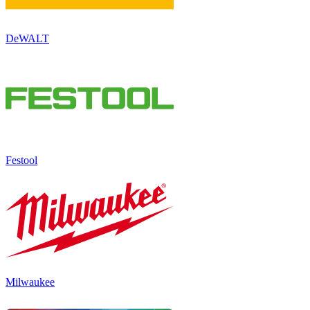
DeWALT
Festool
Milwaukee