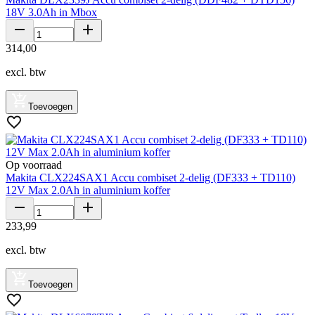
18V 3.0Ah in Mbox
314
,
00
excl. btw
Toevoegen
Op voorraad
Makita CLX224SAX1 Accu combiset 2-delig (DF333 + TD110)
12V Max 2.0Ah in aluminium koffer
233
,
99
excl. btw
Toevoegen