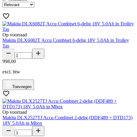
Op voorraad
Makita DLX6082T Accu Combiset 6-delig 18V 5.0Ah in Trolley
Tas
998
,
00
excl. btw
Toevoegen
Op voorraad
Makita DLX2527TJ Accu Combiset 2-delig (DDF489 + DTD173)
18V 5.0Ah in Mbox