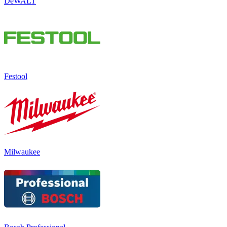
DeWALT
Festool
Milwaukee