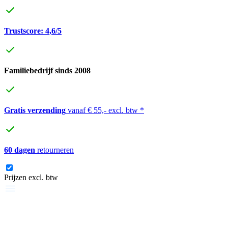
Trustscore: 4,6/5
Familiebedrijf sinds 2008
Gratis verzending
vanaf € 55,- excl. btw *
60 dagen
retourneren
Prijzen excl. btw