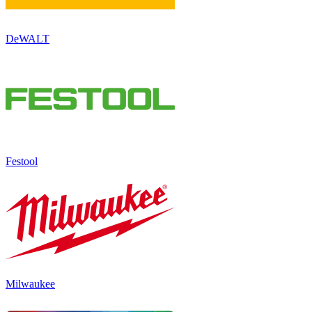
DeWALT
Festool
Milwaukee