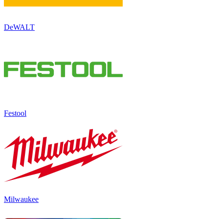
DeWALT
Festool
Milwaukee