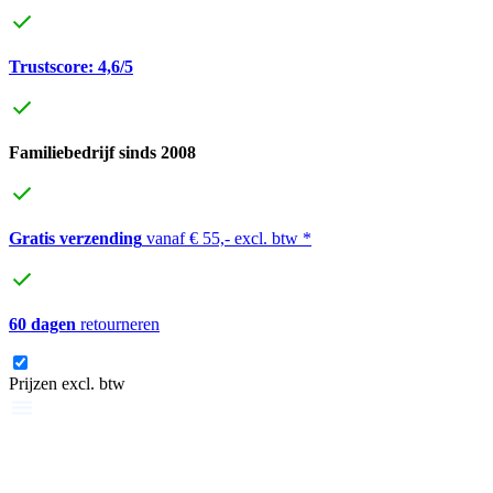
Trustscore: 4,6/5
Familiebedrijf sinds 2008
Gratis verzending
vanaf € 55,- excl. btw *
60 dagen
retourneren
Prijzen excl. btw