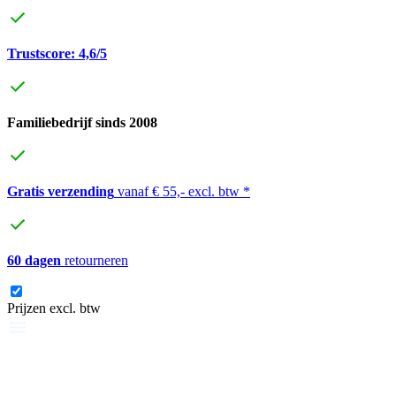
Trustscore: 4,6/5
Familiebedrijf sinds 2008
Gratis verzending
vanaf € 55,- excl. btw *
60 dagen
retourneren
Prijzen excl. btw