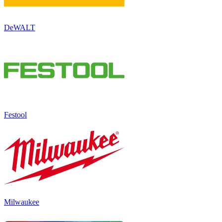
DeWALT
Festool
Milwaukee