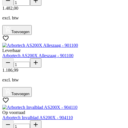
1
.
482
,
00
excl. btw
Toevoegen
Leverbaar
Arbortech AS200X Alleszaag - 901100
1
.
186
,
99
excl. btw
Toevoegen
Op voorraad
Arbortech Invalblad AS200X - 904110