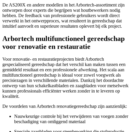
De AS200X en andere modellen in het Arbortech-assortiment zijn
ontworpen door experts die begrijpen wat houtbewerkers nodig
hebben. De feedback van professionele gebruikers wordt direct
verwerkt in het ontwerpproces, wat resulteert in gereedschap dat
intuïtief aanvoelt en superieure resultaten oplevert bij elk project.
Arbortech multifunctioneel gereedschap
voor renovatie en restauratie
Voor renovatie- en restauratieprojecten biedt Arbortech
gespecialiseerd gereedschap dat het verschil kan maken tussen een
gemiddeld resultaat en een professionele afwerking. Het scala aan
multifunctioneel gereedschap is ideaal voor zowel voegwerk als
precisiezagen in verschillende materialen. Dankzij het doordachte
ontwerp van hun schakelkastbladen en zaagbladen voor metselwerk
kunnen professionals efficiënter werken zonder in te leveren op
kwaliteit.
De voordelen van Arbortech renovatiegereedschap zijn aanzienlijk:
Nauwkeurige controle bij het verwijderen van voegen zonder
beschadiging van omliggend materiaal
Speciale zaagbladen voor steenbewerking die stofproductie