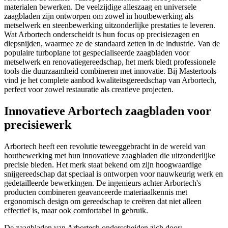
materialen bewerken. De veelzijdige alleszaag en universele
zaagbladen zijn ontworpen om zowel in houtbewerking als
metselwerk en steenbewerking uitzonderlijke prestaties te leveren.
Wat Arbortech onderscheidt is hun focus op precisiezagen en
diepsnijden, waarmee ze de standaard zetten in de industrie. Van de
populaire turboplane tot gespecialiseerde zaagbladen voor
metselwerk en renovatiegereedschap, het merk biedt professionele
tools die duurzaamheid combineren met innovatie. Bij Mastertools
vind je het complete aanbod kwaliteitsgereedschap van Arbortech,
perfect voor zowel restauratie als creatieve projecten.
Innovatieve Arbortech zaagbladen voor
precisiewerk
Arbortech heeft een revolutie teweeggebracht in de wereld van
houtbewerking met hun innovatieve zaagbladen die uitzonderlijke
precisie bieden. Het merk staat bekend om zijn hoogwaardige
snijgereedschap dat speciaal is ontworpen voor nauwkeurig werk en
gedetailleerde bewerkingen. De ingenieurs achter Arbortech's
producten combineren geavanceerde materiaalkennis met
ergonomisch design om gereedschap te creëren dat niet alleen
effectief is, maar ook comfortabel in gebruik.
De zaagbladen van Arbortech onderscheiden zich door: