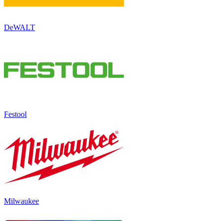
DeWALT
Festool
Milwaukee