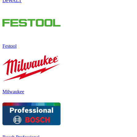
DeWALT
Festool
Milwaukee