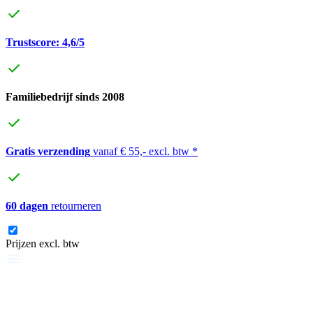
Trustscore: 4,6/5
Familiebedrijf sinds 2008
Gratis verzending
vanaf € 55,- excl. btw *
60 dagen
retourneren
Prijzen excl. btw