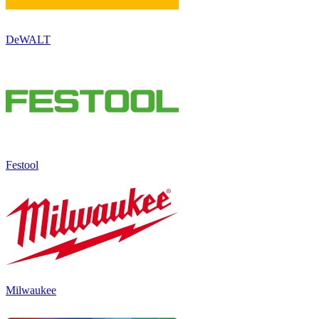
DeWALT
Festool
Milwaukee