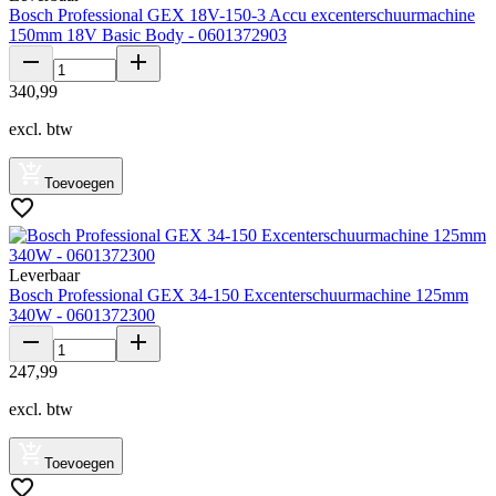
Bosch Professional GEX 18V-150-3 Accu excenterschuurmachine
150mm 18V Basic Body - 0601372903
340
,
99
excl. btw
Toevoegen
Leverbaar
Bosch Professional GEX 34-150 Excenterschuurmachine 125mm
340W - 0601372300
247
,
99
excl. btw
Toevoegen