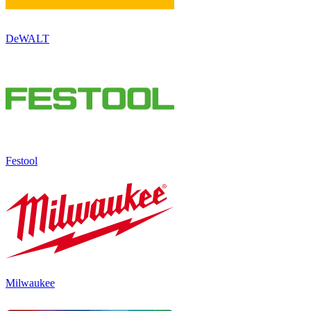
DeWALT
Festool
Milwaukee