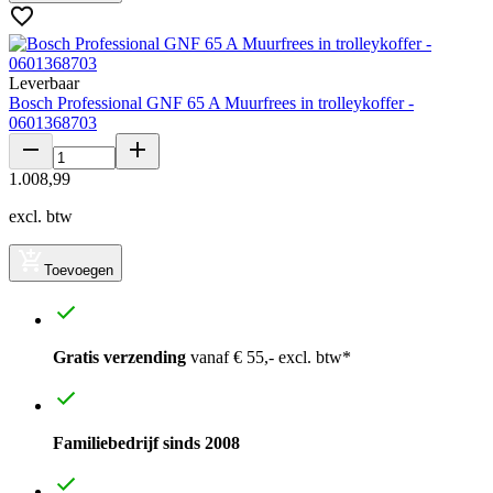
Leverbaar
Bosch Professional GNF 65 A Muurfrees in trolleykoffer -
0601368703
1
.
008
,
99
excl. btw
Toevoegen
Gratis verzending
vanaf € 55,- excl. btw*
Familiebedrijf sinds 2008