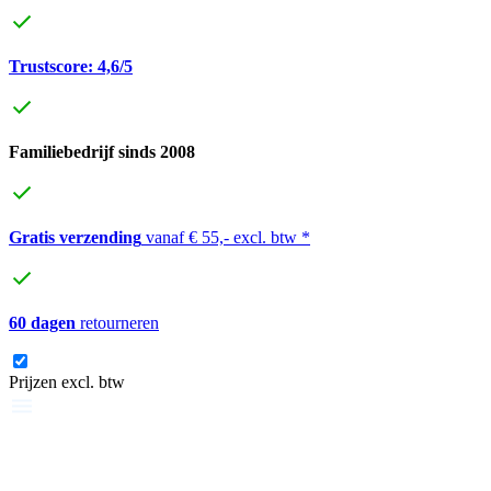
Trustscore: 4,6/5
Familiebedrijf sinds 2008
Gratis verzending
vanaf € 55,- excl. btw *
60 dagen
retourneren
Prijzen excl. btw