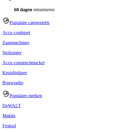
60 dagen
retourneren
Populaire categorieën
Accu combiset
Zaagmachines
Stofzuiger
Accu constructietacker
Kruislijnlaser
Bouwradio
Populaire merken
DeWALT
Makita
Festool