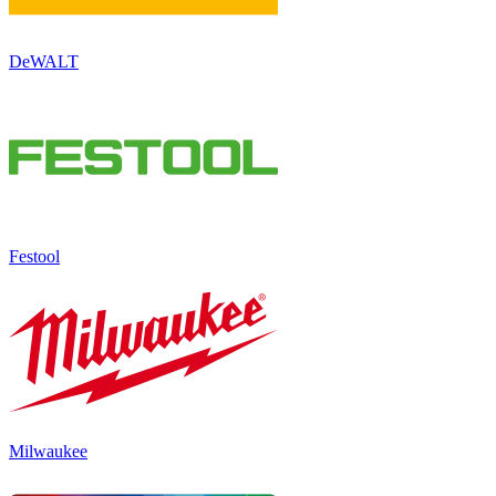
DeWALT
Festool
Milwaukee