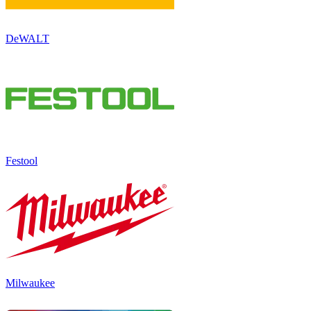
DeWALT
Festool
Milwaukee