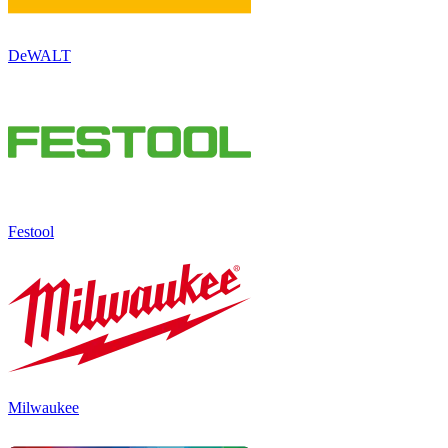
DeWALT
Festool
Milwaukee