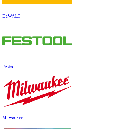
DeWALT
Festool
Milwaukee