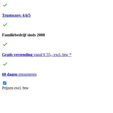
Trustscore: 4,6/5
Familiebedrijf sinds 2008
Gratis verzending
vanaf € 55,- excl. btw *
60 dagen
retourneren
Prijzen excl. btw