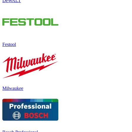
DeWALT
Festool
Milwaukee