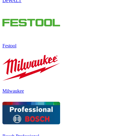
DeWALT
Festool
Milwaukee