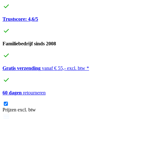
Trustscore: 4,6/5
Familiebedrijf sinds 2008
Gratis verzending
vanaf € 55,- excl. btw *
60 dagen
retourneren
Prijzen excl. btw