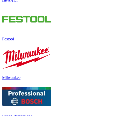
DeWALT
Festool
Milwaukee