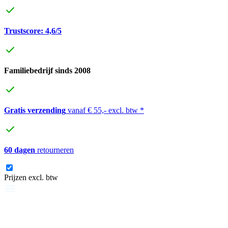
Trustscore: 4,6/5
Familiebedrijf sinds 2008
Gratis verzending
vanaf € 55,- excl. btw *
60 dagen
retourneren
Prijzen excl. btw