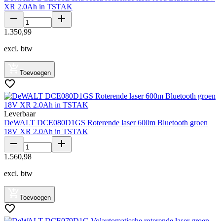
XR 2.0Ah in TSTAK
1
.
350
,
99
excl. btw
Toevoegen
Leverbaar
DeWALT DCE080D1GS Roterende laser 600m Bluetooth groen
18V XR 2.0Ah in TSTAK
1
.
560
,
98
excl. btw
Toevoegen