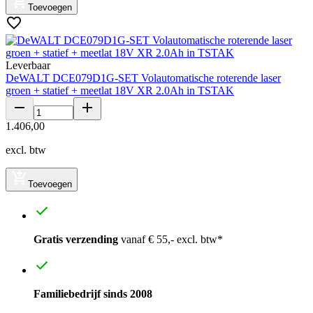
Toevoegen
Leverbaar
DeWALT DCE079D1G-SET Volautomatische roterende laser
groen + statief + meetlat 18V XR 2.0Ah in TSTAK
1
.
406
,
00
excl. btw
Toevoegen
Gratis verzending
vanaf € 55,- excl. btw*
Familiebedrijf sinds 2008