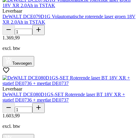
Leverbaar
DeWALT DCE079D1G Volautomatische roterende laser groen 18V
XR 2.0Ah in TSTAK
1
.
369
,
99
excl. btw
Toevoegen
Leverbaar
DeWALT DCE080D1GS-SET Roterende laser BT 18V XR +
statief DE0736 + meetlat DE0737
1
.
603
,
99
excl. btw