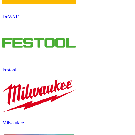
DeWALT
Festool
Milwaukee