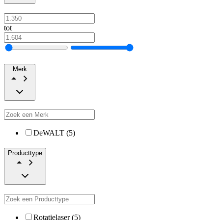
tot
Merk
DeWALT (5)
Producttype
Rotatielaser (5)