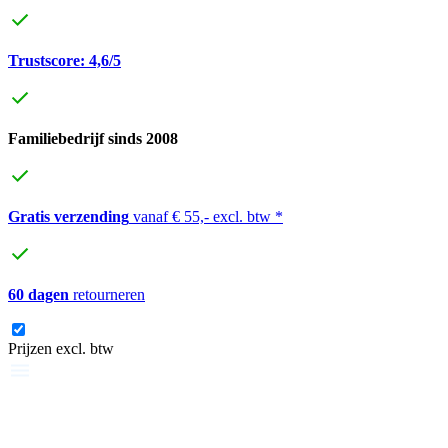
Trustscore: 4,6/5
Familiebedrijf sinds 2008
Gratis verzending
vanaf € 55,- excl. btw *
60 dagen
retourneren
Prijzen excl. btw