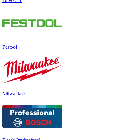
DeWALT
Festool
Milwaukee