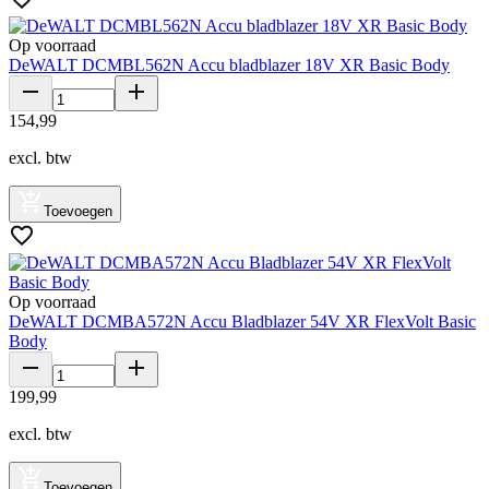
Op voorraad
DeWALT DCMBL562N Accu bladblazer 18V XR Basic Body
154
,
99
excl. btw
Toevoegen
Op voorraad
DeWALT DCMBA572N Accu Bladblazer 54V XR FlexVolt Basic
Body
199
,
99
excl. btw
Toevoegen