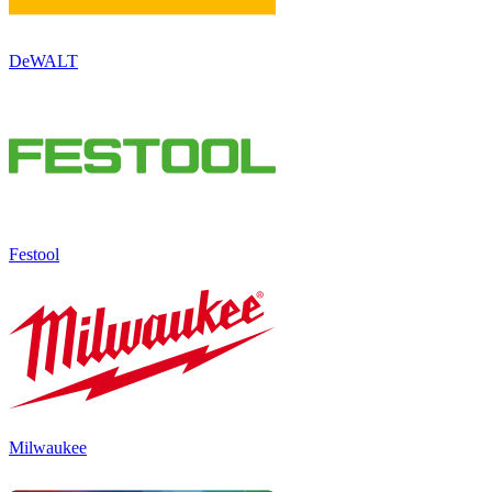
DeWALT
Festool
Milwaukee