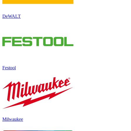
DeWALT
Festool
Milwaukee