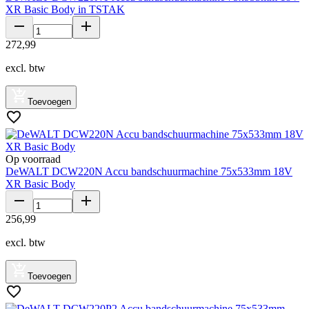
XR Basic Body in TSTAK
272
,
99
excl. btw
Toevoegen
Op voorraad
DeWALT DCW220N Accu bandschuurmachine 75x533mm 18V
XR Basic Body
256
,
99
excl. btw
Toevoegen