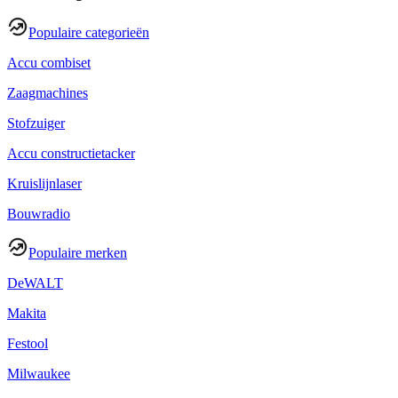
Populaire categorieën
Accu combiset
Zaagmachines
Stofzuiger
Accu constructietacker
Kruislijnlaser
Bouwradio
Populaire merken
DeWALT
Makita
Festool
Milwaukee