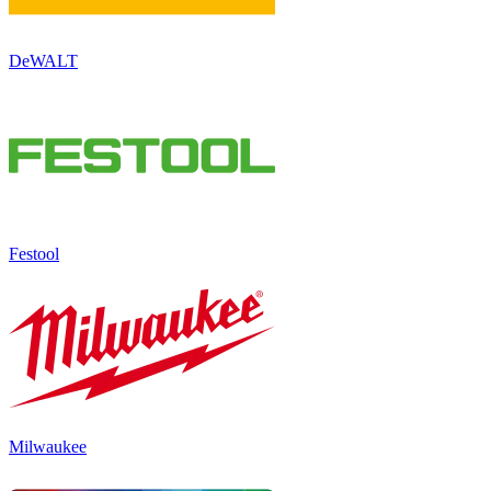
DeWALT
Festool
Milwaukee