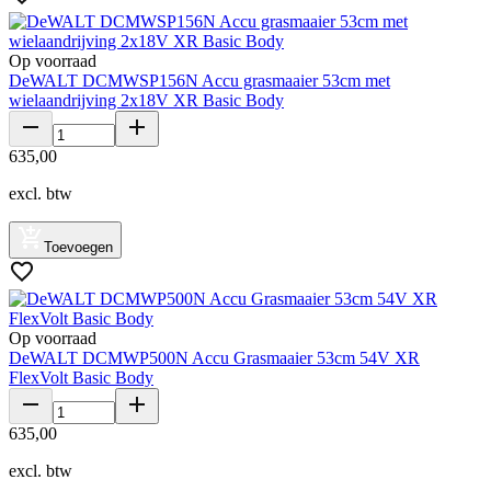
Op voorraad
DeWALT DCMWSP156N Accu grasmaaier 53cm met
wielaandrijving 2x18V XR Basic Body
635
,
00
excl. btw
Toevoegen
Op voorraad
DeWALT DCMWP500N Accu Grasmaaier 53cm 54V XR
FlexVolt Basic Body
635
,
00
excl. btw