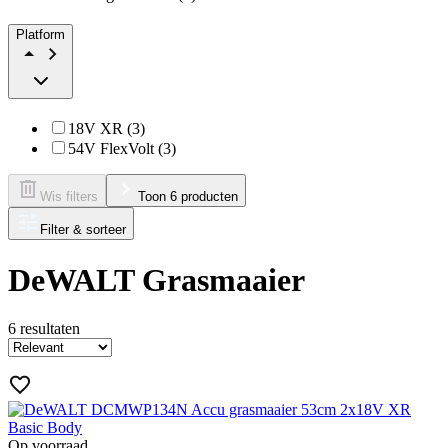
Platform
18V XR (3)
54V FlexVolt (3)
Wis filters
Toon 6 producten
Filter & sorteer
DeWALT Grasmaaier
6
resultaten
Op voorraad