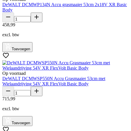
DeWALT DCMWP134N Accu grasmaaier 53cm 2x18V XR Basic
Body
458
,
99
excl. btw
Toevoegen
Op voorraad
DeWALT DCMWSP550N Accu Grasmaaier 53cm met
Wielaandrijving 54V XR FlexVolt Basic Body
715
,
99
excl. btw
Toevoegen