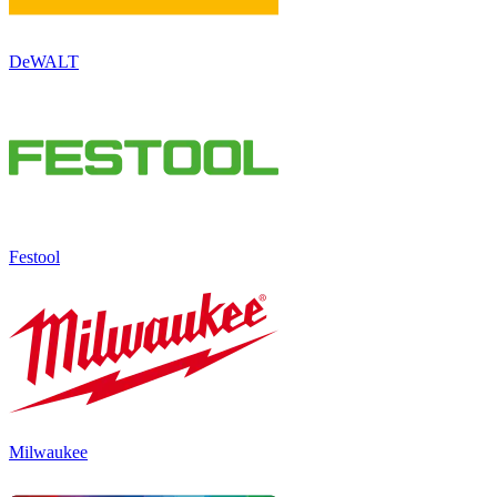
DeWALT
Festool
Milwaukee