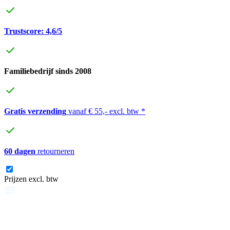
Trustscore: 4,6/5
Familiebedrijf sinds 2008
Gratis verzending
vanaf € 55,- excl. btw *
60 dagen
retourneren
Prijzen excl. btw