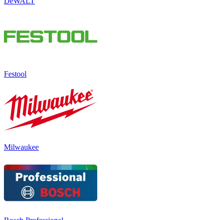
DeWALT
Festool
Milwaukee