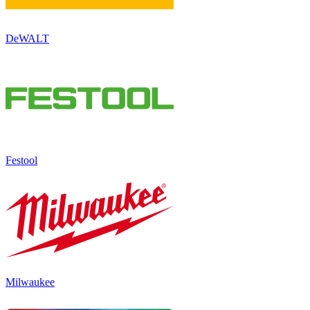
DeWALT
Festool
Milwaukee