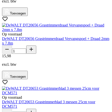
excl. btw
Toevoegen
Op voorraad
DeWALT DT20656 Grastrimmerdraad Vervangspoel + Draad 2mm
x 7.8m
15
,
98
excl. btw
Toevoegen
Op voorraad
DeWALT DT20653 Grastrimmerblad 3 messen 25cm voor
DCM571