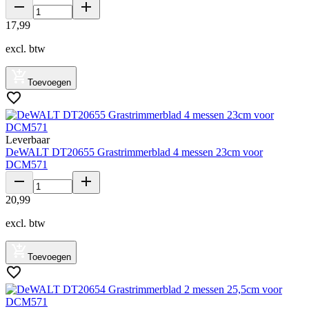
17
,
99
excl. btw
Toevoegen
Leverbaar
DeWALT DT20655 Grastrimmerblad 4 messen 23cm voor
DCM571
20
,
99
excl. btw
Toevoegen