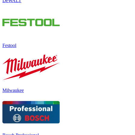
DeWALT
Festool
Milwaukee