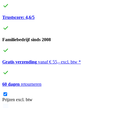
Trustscore: 4,6/5
Familiebedrijf sinds 2008
Gratis verzending
vanaf € 55,- excl. btw *
60 dagen
retourneren
Prijzen excl. btw