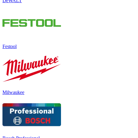
DeWALT
Festool
Milwaukee