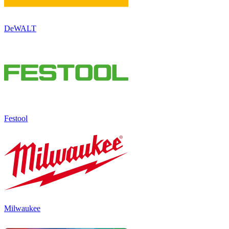
DeWALT
Festool
Milwaukee