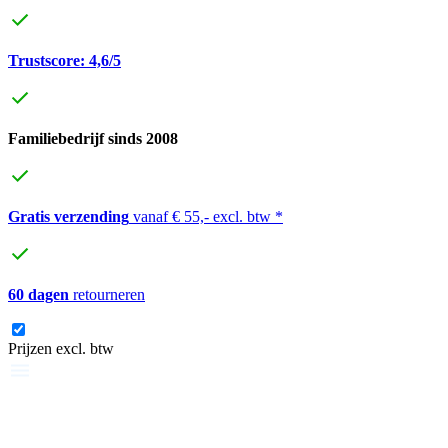
Trustscore: 4,6/5
Familiebedrijf sinds 2008
Gratis verzending
vanaf € 55,- excl. btw *
60 dagen
retourneren
Prijzen excl. btw