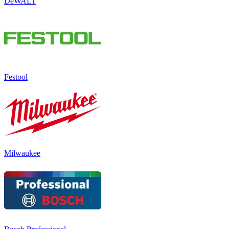
DeWALT
Festool
Milwaukee