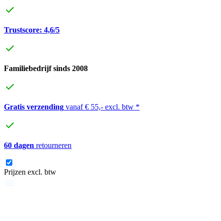
Trustscore: 4,6/5
Familiebedrijf sinds 2008
Gratis verzending
vanaf € 55,- excl. btw *
60 dagen
retourneren
Prijzen excl. btw