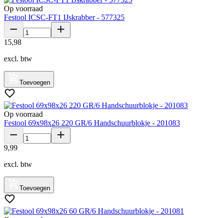
Op voorraad
Festool ICSC-FT1 IJskrabber - 577325
15
,
98
excl. btw
Toevoegen
Op voorraad
Festool 69x98x26 220 GR/6 Handschuurblokje - 201083
9
,
99
excl. btw
Toevoegen