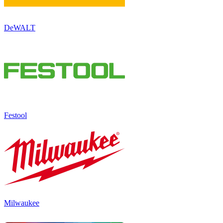
DeWALT
Festool
Milwaukee