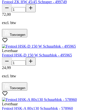
Festool ZK HW 45/45 Schraper - 499749
72
,
00
excl. btw
Toevoegen
Leverbaar
Festool HSK-D 150 W Schuurblok - 495965
24
,
99
excl. btw
Toevoegen
Leverbaar
Festool HSK-A 80x130 Schuurblok - 578960