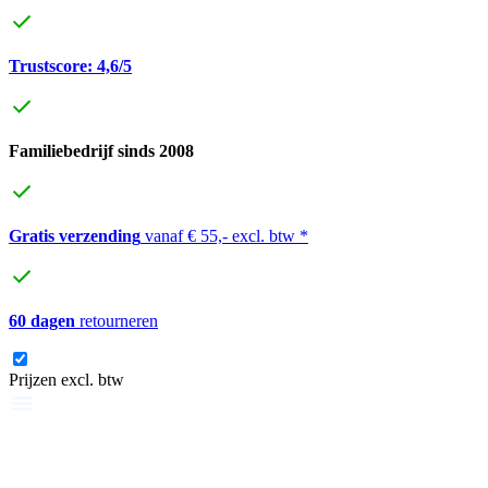
Trustscore: 4,6/5
Familiebedrijf sinds 2008
Gratis verzending
vanaf € 55,- excl. btw *
60 dagen
retourneren
Prijzen excl. btw