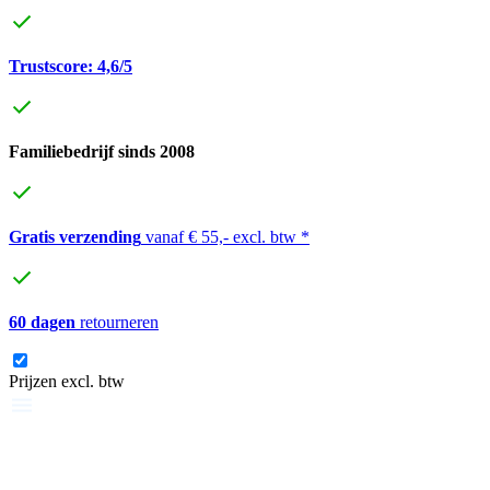
Trustscore: 4,6/5
Familiebedrijf sinds 2008
Gratis verzending
vanaf € 55,- excl. btw *
60 dagen
retourneren
Prijzen excl. btw