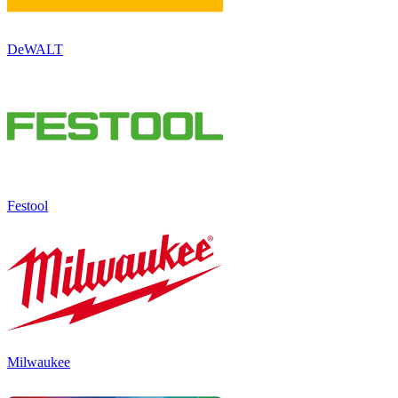
DeWALT
Festool
Milwaukee