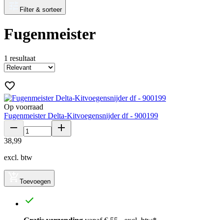
Filter & sorteer
Fugenmeister
1
resultaat
Op voorraad
Fugenmeister Delta-Kitvoegensnijder df - 900199
38
,
99
excl. btw
Toevoegen