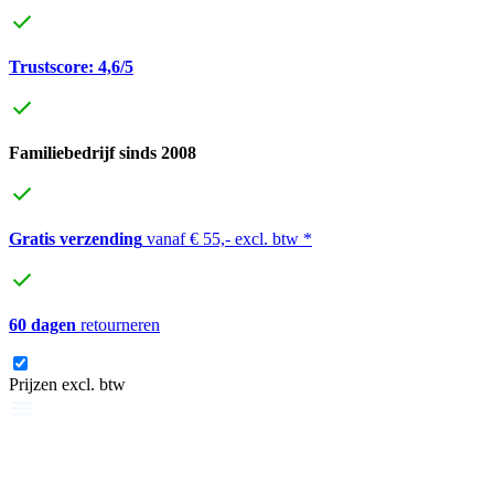
Trustscore: 4,6/5
Familiebedrijf sinds 2008
Gratis verzending
vanaf € 55,- excl. btw *
60 dagen
retourneren
Prijzen excl. btw