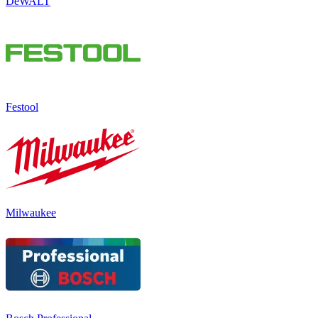
DeWALT
Festool
Milwaukee