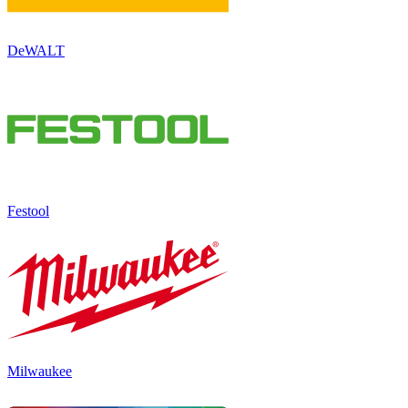
DeWALT
Festool
Milwaukee