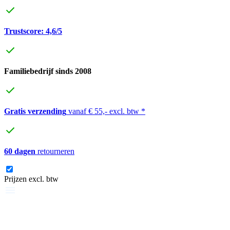
Trustscore: 4,6/5
Familiebedrijf sinds 2008
Gratis verzending
vanaf € 55,- excl. btw *
60 dagen
retourneren
Prijzen excl. btw