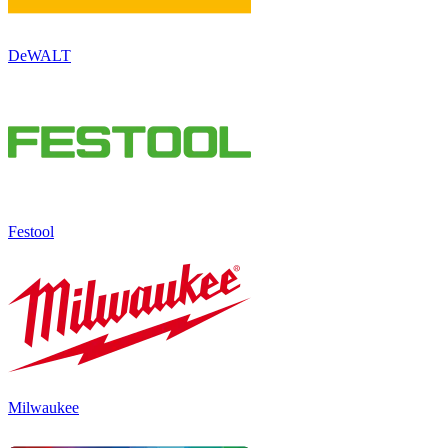
DeWALT
Festool
Milwaukee