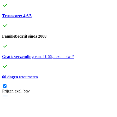
Trustscore: 4,6/5
Familiebedrijf sinds 2008
Gratis verzending
vanaf € 55,- excl. btw *
60 dagen
retourneren
Prijzen excl. btw