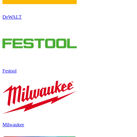
DeWALT
Festool
Milwaukee