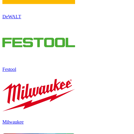
DeWALT
Festool
Milwaukee