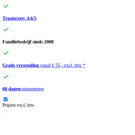
Trustscore: 4,6/5
Familiebedrijf sinds 2008
Gratis verzending
vanaf € 55,- excl. btw *
60 dagen
retourneren
Prijzen excl. btw