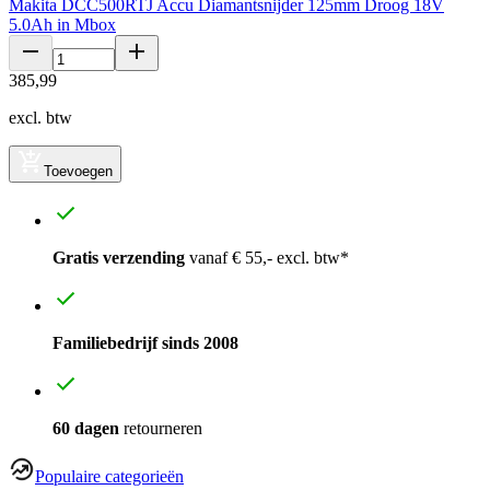
Makita DCC500RTJ Accu Diamantsnijder 125mm Droog 18V
5.0Ah in Mbox
385
,
99
excl. btw
Toevoegen
Gratis verzending
vanaf € 55,- excl. btw*
Familiebedrijf sinds 2008
60 dagen
retourneren
Populaire categorieën