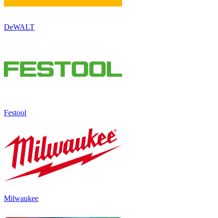
DeWALT
Festool
Milwaukee