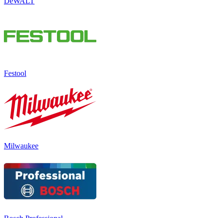
DeWALT
Festool
Milwaukee