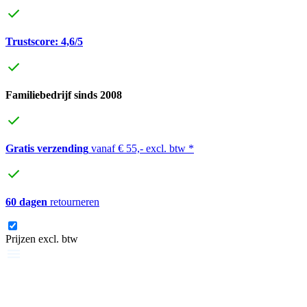
Trustscore: 4,6/5
Familiebedrijf sinds 2008
Gratis verzending
vanaf € 55,- excl. btw *
60 dagen
retourneren
Prijzen excl. btw